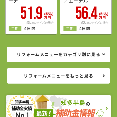
ーナ
／エーデル
51.9
56.4
(税込)
(税込)
万円
万円
I型2550サイズの場合
I型2550サイズの場合
55
10
4日間
4日間
工期
工期
％
％
OFF
OFF
リフォームメニューをカテゴリ別に見る
リフォームメニューをもっと見る