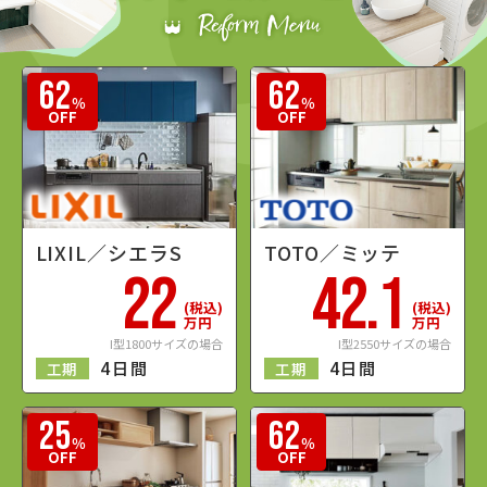
LIXIL／シエラS
TOTO／ミッテ
22
42.1
(税込)
(税込)
62
62
万円
万円
％
％
I型1800サイズの場合
I型2550サイズの場合
OFF
OFF
4日間
4日間
工期
工期