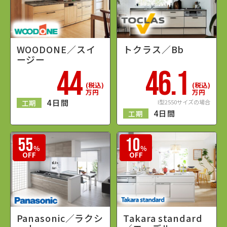
WOODONE／スイ
トクラス／Bb
ージー
44
46.1
(税込)
(税込)
万円
万円
25
62
4日間
工期
I型2550サイズの場合
％
％
OFF
OFF
4日間
工期
Panasonic／ラクシ
Takara standard