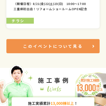
〈開催日程〉8/21(金)22(土)23(日) 10:00〜17:00
三重県初出店！リフォームショールームOPEN記念
イベント
チラシ
このイベントについて見る
施工実績累計
13,000棟以上
！