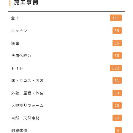
施工事例
全て
351
キッチン
85
浴室
85
洗面化粧台
65
トイレ
122
床・クロス・内装
81
外壁・屋根・外装
33
大規模リフォーム
25
自然・天然素材
22
耐震改修
5