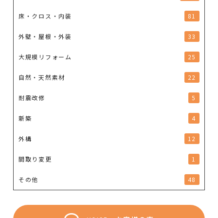
床・クロス・内装
81
外壁・屋根・外装
33
大規模リフォーム
25
自然・天然素材
22
耐震改修
5
新築
4
外構
12
間取り変更
1
その他
48