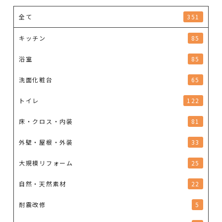
全て
351
キッチン
85
浴室
85
洗面化粧台
65
トイレ
122
床・クロス・内装
81
外壁・屋根・外装
33
大規模リフォーム
25
自然・天然素材
22
耐震改修
5