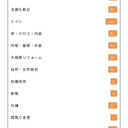
洗面化粧台
65
トイレ
122
床・クロス・内装
81
外壁・屋根・外装
33
大規模リフォーム
25
自然・天然素材
22
耐震改修
5
新築
4
外構
11
間取り変更
1