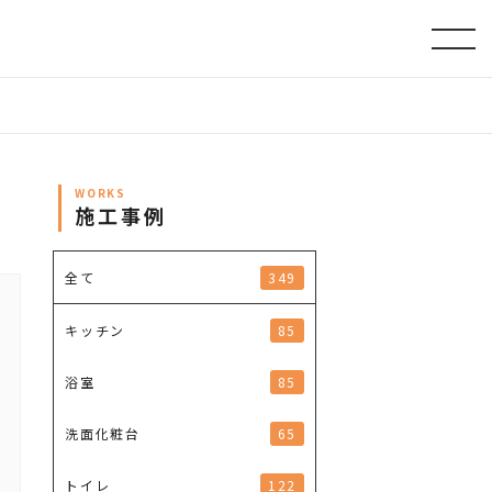
WORKS
施工事例
349
全て
85
キッチン
85
浴室
65
洗面化粧台
122
トイレ