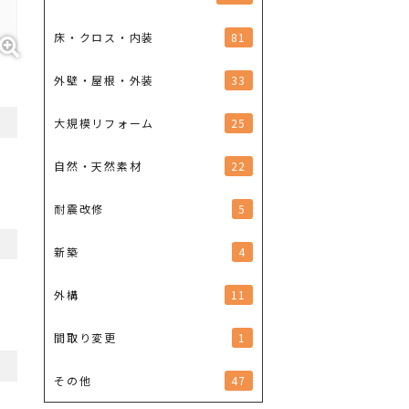
81
床・クロス・内装
33
外壁・屋根・外装
25
大規模リフォーム
22
自然・天然素材
5
耐震改修
4
新築
11
外構
1
間取り変更
47
その他