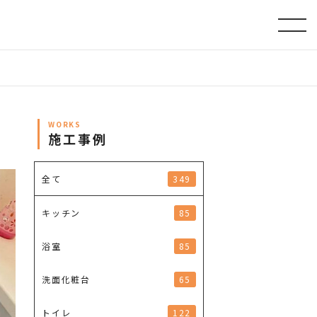
WORKS
施工事例
349
全て
85
キッチン
85
浴室
65
洗面化粧台
122
トイレ