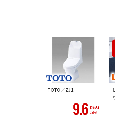
／サティスG
TOTO／ZJ1
22.9
9.6
(税込)
(税込)
万円
万円