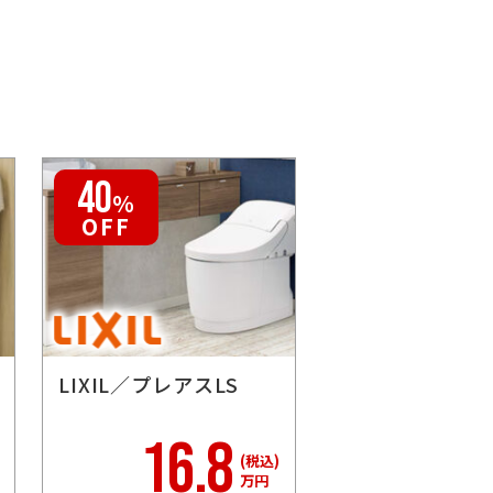
40
30
％
％
OFF
OFF
LIXIL／プレアスLS
TOTO／ピュア
QR
16.8
17
(税込)
万円