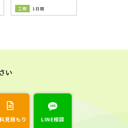
工期
1日間
工期
1日間
料見積もり
LINE相談