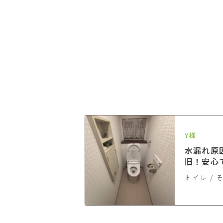
Y様
ード解決！機能
水漏れ原
した水廻り刷新
旧！安心
トイレリ
トイレ