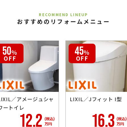
RECOMMEND LINEUP
おすすめのリフォームメニュー
50
45
％
％
OFF
OFF
LIXIL／アメージュシャ
LIXIL／Jフィット I型
ワートイレ
12.2
16.3
(税込)
(税込)
万円
万円