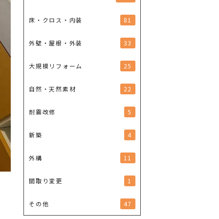
81
床・クロス・内装
33
外壁・屋根・外装
25
大規模リフォーム
22
自然・天然素材
5
耐震改修
4
新築
11
外構
1
間取り変更
47
その他