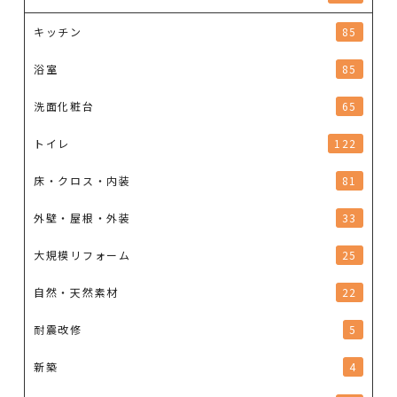
キッチン
85
浴室
85
洗面化粧台
65
トイレ
122
床・クロス・内装
81
外壁・屋根・外装
33
大規模リフォーム
25
自然・天然素材
22
耐震改修
5
新築
4