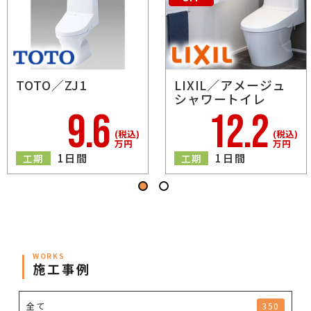
TOTO／ZJ1
LIXIL／アメージュ
シャワートイレ
50
9.6
12.2
％
(税込)
(税込)
OFF
万円
万円
1日間
1日間
工期
工期
WORKS
施工事例
全て
350