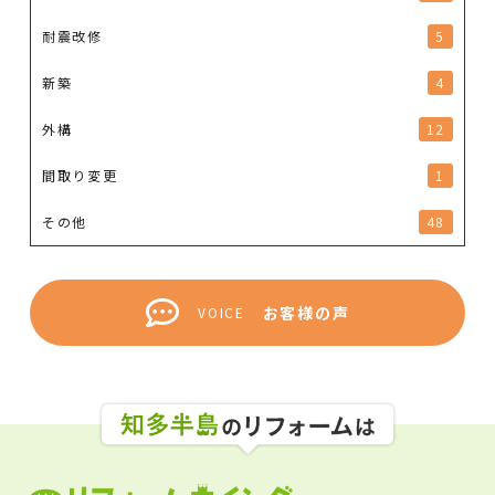
耐震改修
5
新築
4
外構
12
間取り変更
1
その他
48
お客様の声
VOICE