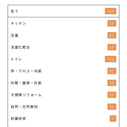
全て
349
キッチン
85
浴室
85
洗面化粧台
65
トイレ
122
床・クロス・内装
81
外壁・屋根・外装
33
大規模リフォーム
25
自然・天然素材
22
耐震改修
5