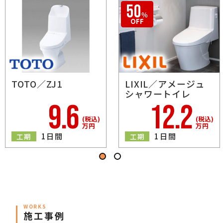
TOTO／ZJ1
LIXIL／アメージュ
シャワートイレ
9.6
12.2
50
％
(税込)
(税込)
OFF
万円
万円
1日間
1日間
工期
工期
WORKS
施工事例