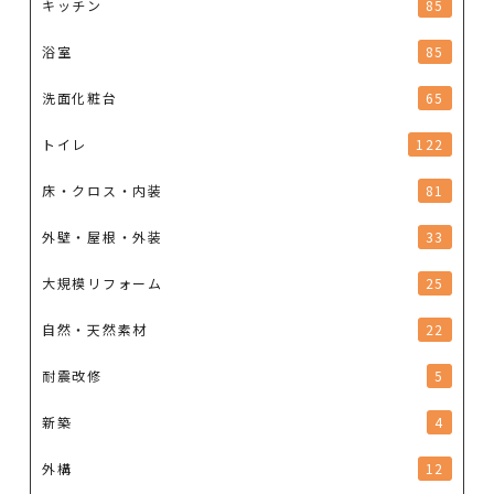
キッチン
85
浴室
85
洗面化粧台
65
トイレ
122
床・クロス・内装
81
外壁・屋根・外装
33
大規模リフォーム
25
自然・天然素材
22
耐震改修
5
新築
4
外構
12