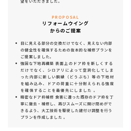
望をいただきました。
PROPOSAL
リフォームウイング
からのご提案
目に見える部分の交換だけでなく、見えない内部
の健全性を確保するための抜本的な補修プランを
ご提案しました。
強固な下地再構築
表面上のドア枠を新しくする
だけでなく、シロアリによって空洞化してしま
った内部に新しい胴縁（どうぶち）等の下地材
を組み込み、ドアの荷重に十分耐えられる強度
を確保することを最優先にしました 。
精密なドア枠補修
食害に遭った既存のドア枠を丁
寧に撤去・補修し、再びスムーズに開け閉めがで
きるよう、大工技術を駆使した建付け調整を行う
プランを作成しました
。