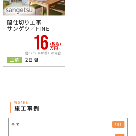
間仕切り工事
サンゲツ／FINE
16
(税込)
万円
~
幅2.7m（6帖壁）の場合
2日間
工期
WORKS
施工事例
全て
351