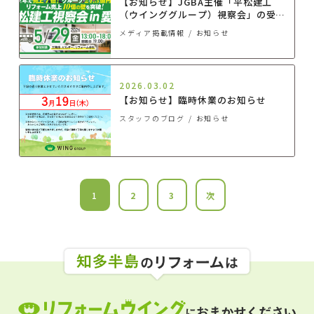
【お知らせ】JGBA主催「平松建工
（ウインググループ）視察会」の受け
入れ先に選出されました
メディア掲載情報
お知らせ
2026.03.02
【お知らせ】臨時休業のお知らせ
スタッフのブログ
お知らせ
1
2
3
次