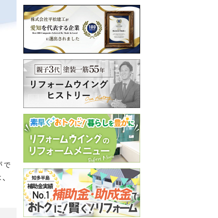
がで
は、