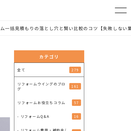
ーム一括見積もりの落とし穴と賢い比較のコツ【失敗しない
カテゴリ
い
279
全て
リフォームウイングのブロ
161
グ
57
リフォームお役立ちコラム
16
- リフォームQ&A
- リフォーム費用・補助金/