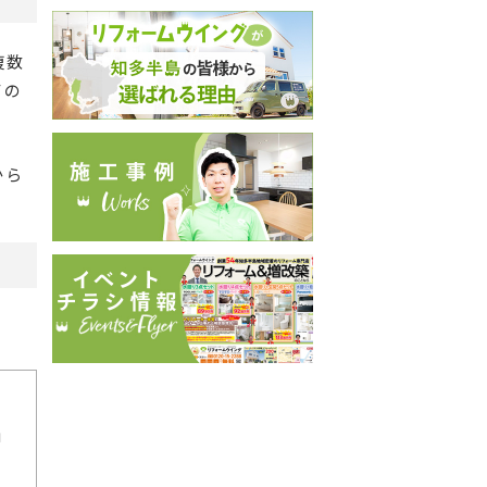
複数
ての
から
。
価