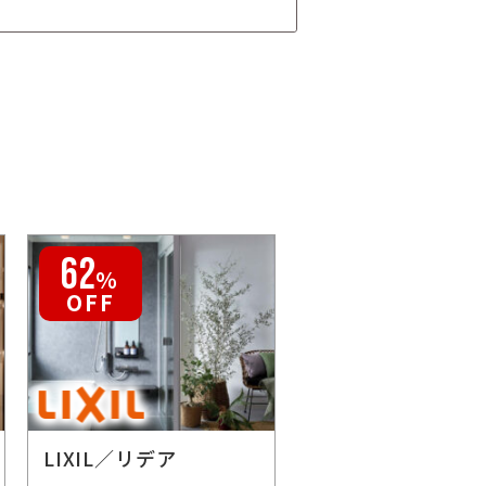
大規模リフォーム
62
60
％
％
OFF
OFF
LIXIL／リデア
Panasonic