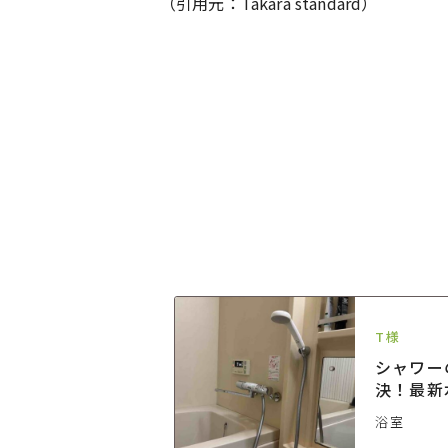
（引用元：Takara standard）
T様
る浴室ドア刷新
シャワー
決！最新
なお風呂
浴室