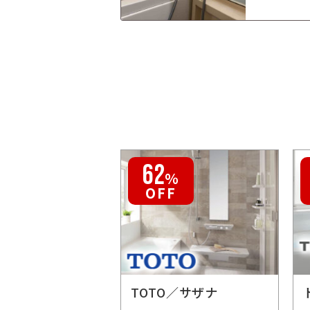
62
％
OFF
TOTO／サザナ