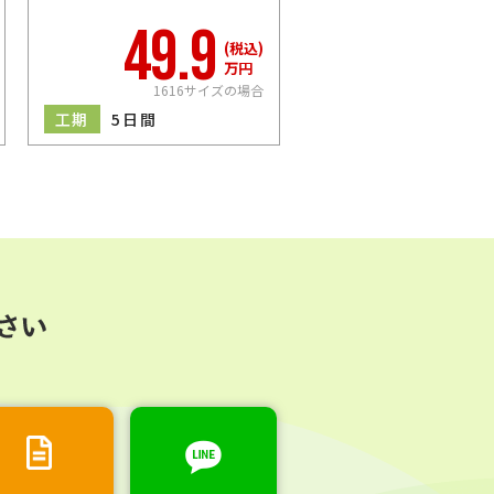
ラ
49.9
54
(税込)
万円
1616サイズの場合
161
工期
5日間
工期
5日間