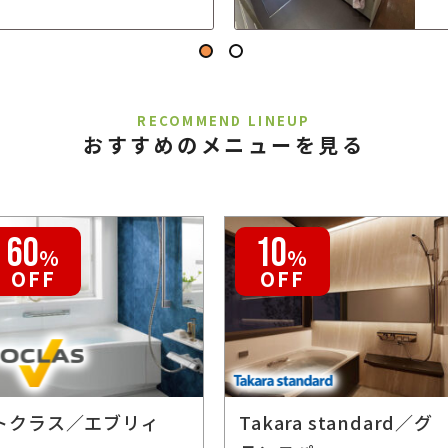
RECOMMEND LINEUP
おすすめのメニューを見る
60
10
％
％
OFF
OFF
トクラス／エブリィ
Takara standard／グ