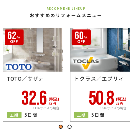
RECOMMEND LINEUP
おすすめのリフォームメニュー
TOTO／サザナ
トクラス／エブリィ
62
60
％
％
OFF
OFF
32.6
50.8
(税込)
(税込)
万円
万円
1116サイズの場合
1616サイズの場合
5日間
5日間
工期
工期